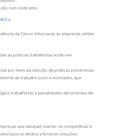
letivos.
ção com sindicatos.
hista
abalhista da Ciervo Advocacia, as empresas obtêm
as as práticas trabalhistas estão em
stas por meio da adoção de práticas preventivas.
iente de trabalho justo e motivador, que
tígios trabalhistas e penalidades decorrentes de
a empresas que desejam manter-se competitivas e
Advocacia se dedica a fornecer soluções