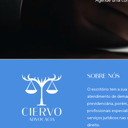
Agende uma cons
SOBRE NÓS
O escritório tem a sua
atendimento de dema
previdenciária, porém,
profissionais especial
serviços jurídicos nas
direito.