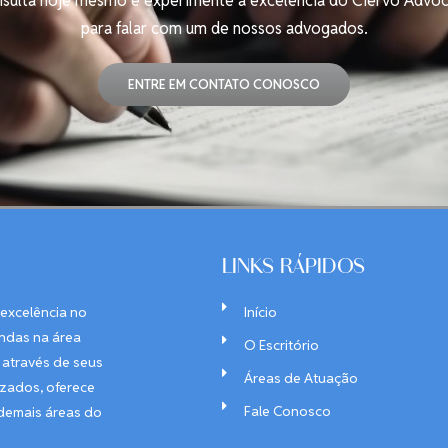
ulta hoje mesmo e experimente a excelência do Ciervo Advoca
para falar com um de nossos advogados.
ENTRE EM CONTATO CONOSCO
LINKS RÁPIDOS
 excelência no
Início
ndas na área
O Escritório
 através de seus
Áreas de Atuação
izados, oferece
Fale Conosco
 demais áreas do