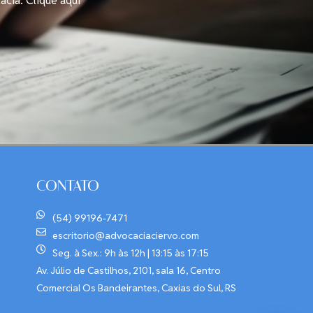
cia. Clique aqui
CONTATO
(54) 99196-7471
escritorio@advocaciaciervo.com
Seg. à Sex.: 9h às 12h | 13:15 às 17:15
Av. Júlio de Castilhos, 2101, sala 16, Centro
Comercial Os Bandeirantes, Caxias do Sul, RS